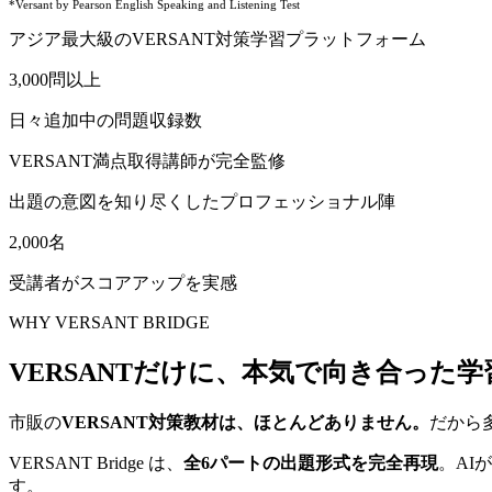
*Versant by Pearson English Speaking and Listening Test
アジア最大級のVERSANT対策学習プラットフォーム
3,000
問以上
日々追加中
の問題収録数
VERSANT満点
取得講師が完全監修
出題の意図を知り尽くしたプロフェッショナル陣
2,000
名
受講者がスコアアップを実感
WHY VERSANT BRIDGE
VERSANTだけに、本気で向き合った
市販の
VERSANT対策教材は、ほとんどありません。
だから
VERSANT Bridge は、
全6パートの出題形式を完全再現
。AI
す。