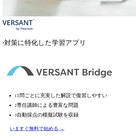
対策に特化した学習アプリ
*
1問ごとに充実した解説で復習しやすい
1
専任講師による豊富な問題
2
自動採点の模擬試験を収録
3
いますぐ無料で始める →